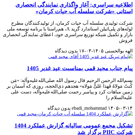
اطلاعیه سراسری: آغاز واگذاری نمایندگی انحصاری
استانی «شرکت سلسله آب حیات کرمان»
شرکت تولیدی سلسله آب حیات کرمان، از تولیدکنندگان مطرح
لوله‌های پلی‌اتیلن استاندارد گرید A، هم‌راستا با برنامه توسعه ملی
بازار و تکمیل شبکه توزیع سراسری خود، اعطای نمایندگی انحصاری
فروش
الهه بوالحسنی
۱۴۰۵-۰۳-۱۷
بدون دیدگاه
پیام جناب مجید قمی بمناسبت عید غدیر 1405
بسم‌الله الرحمن الرحیم قال رسول الله صلی‌الله‌علیه‌وآله: «مَن
کُنتُ مَولاهُ فَهذا عَلیٌّ مَولاه» هجدهم ذی‌الحجه، روزی که آسمان بر
زمین مباهات کرد و پیامبر رحمت صلی‌الله‌علیه‌وآله، دست علی
علیه‌السلام را
۱۴۰۵-۰۳-۱۴
ebadi_mohammad
بدون دیدگاه
تشکیل مجمع عمومی سالیانه گزارش عملکرد 1404
شرکت PIIC برگزار شد