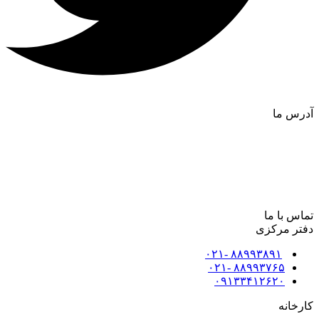
آدرس ما
دفتر مرکزی:
تهران، یوسف‌آباد، خیابان جهانبخش_سوم،پلاک۶
کارخانه:
کرمان،شهرک صنعتی_شماره۲خضرا،
ناحیهA،خیابان_یاسمن انتهای خیابان اول، نبش کوچه داودی، پلاک
۱۲۱
تماس با ما
دفتر مرکزی
۸۸۹۹۳۸۹۱ -۰۲۱
۸۸۹۹۳۷۶۵ -۰۲۱
۰۹۱۳۳۴۱۲۶۲۰
کارخانه